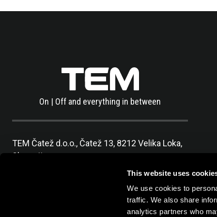
On | Off and everything in between
TEM Čatež d.o.o.,
Čatež 13, 8212 Velika Loka,
Slovenija
tel:
+386 7 348 99 00
|
mail:
info@tem.si
This website uses cookie
We use cookies to personal
traffic. We also share info
analytics partners who may