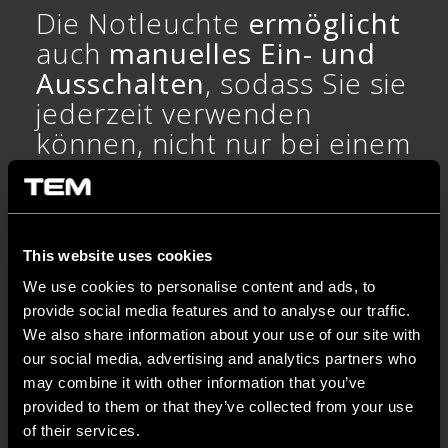
Die Notleuchte
ermöglicht
auch
manuelles Ein- und
Ausschalten
, sodass Sie sie
jederzeit verwenden
können, nicht nur bei einem
Stromausfall.
Die 2M LED-Notleuchte ist ein Bestandteil des
modularen Systems Modul und Sie können sie mit
This website uses cookies
allen anderen modularen Elementen und
We use cookies to personalise content and ads, to
dekorativen Rahmen Line, Soft und Pure
provide social media features and to analyse our traffic.
kombinieren.
We also share information about your use of our site with
our social media, advertising and analytics partners who
may combine it with other information that you’ve
provided to them or that they’ve collected from your use
of their services.