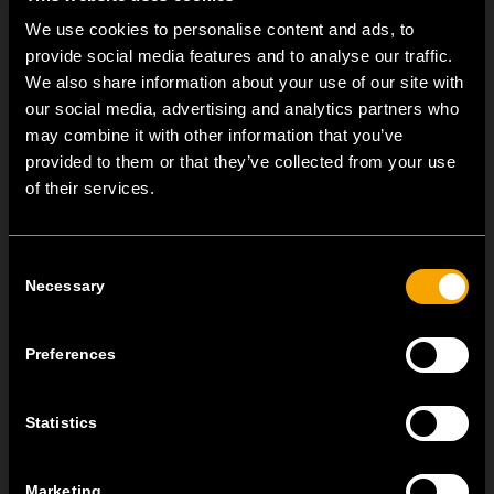
We use cookies to personalise content and ads, to
provide social media features and to analyse our traffic.
We also share information about your use of our site with
our social media, advertising and analytics partners who
Aufputzgehäuse IP55
may combine it with other information that you’ve
Die Aufputzlösung für die Elemente MODUL zur
provided to them or that they’ve collected from your use
Gewährleistung des IP55-Schutzes.
of their services.
MEHR ÜBER DIE PRODUKTE
Consent
Necessary
Selection
Preferences
Statistics
Marketing