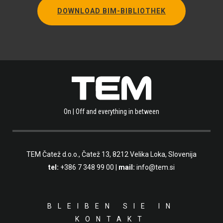
DOWNLOAD BIM-BIBLIOTHEK
On | Off and everything in between
TEM Čatež d.o.o.,
Čatež 13, 8212 Velika Loka, Slovenija
tel:
+386 7 348 99 00
|
mail:
info@tem.si
BLEIBEN SIE IN
KONTAKT