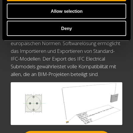
elektrischen BIM-Objekten von TEM in
Allow selection
Stromkreisen. Verfügbar sind Berechnungen von
Spannungsabfällen, Kabeldurchmesser,
Kabellängen, Kurzschlussströmen, Schutzschaltern,
Deny
usw. Alle Berechnungen unterliegen den
europäischen Normen. Softwarelösung ermöglicht
das Importieren und Exportieren von Standard-
IFC-Modellen. Der Export des IFC Electrical
Submodels gewährleistet volle Kompatibilität mit
allen, die an BIM-Projekten beteiligt sind.