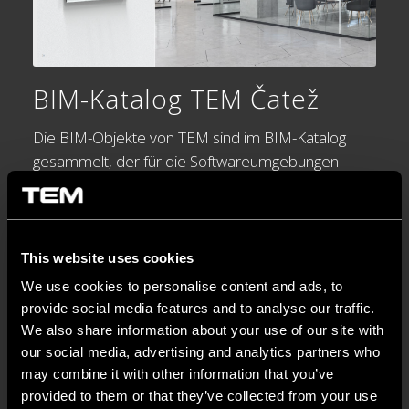
BIM-Katalog TEM Čatež
Die BIM-Objekte von TEM sind im BIM-Katalog
gesammelt, der für die Softwareumgebungen
Autodesk Revit und Graphisoft DDSCAD verfügbar
ist. Mit den BIM-Objekten können Sie Ihren 3D-
Raum sowohl funktional als auch ästhetisch
gestalten, denn sie sind in allen Katalogfarben
This website uses cookies
erhältlich.
We use cookies to personalise content and ads, to
provide social media features and to analyse our traffic.
We also share information about your use of our site with
DOWNLOAD BIM-BIBLIOTHEK
our social media, advertising and analytics partners who
may combine it with other information that you’ve
provided to them or that they’ve collected from your use
BIM-Objekt