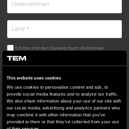
Unternehmen
Land
*
Ich bin mit den Datenschutz-Richtlinien
Dovoljenje
*
einverstanden.
*
Sie können sich jederzeit abmelden, indem Sie auf
den Link im Fußbereich unserer E-Mails klicken.
Weitere Informationen zu unseren
This website uses cookies
Datenschutzpraktiken finden Sie auf unserer Website.
We use cookies to personalise content and ads, to
provide social media features and to analyse our traffic.
We also share information about your use of our site with
our social media, advertising and analytics partners who
may combine it with other information that you’ve
provided to them or that they’ve collected from your use
of their services.