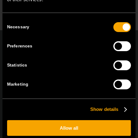
Consent
Necessary
Selection
Preferences
On | Off and everything in between
Statistics
Marketing
TEM Čatež d.o.o.,
Čatež 13, 8212 Velika Loka, Slovenija
tel:
+386 7 348 99 00
|
mail:
info@tem.si
Show details
BLEIBEN SIE IN
Allow all
KONTAKT