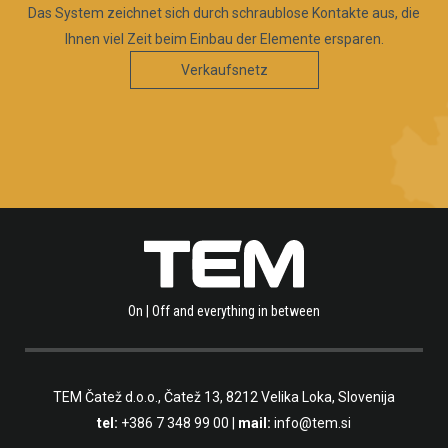
Das System zeichnet sich durch schraublose Kontakte aus, die
Ihnen viel Zeit beim Einbau der Elemente ersparen.
Verkaufsnetz
On | Off and everything in between
TEM Čatež d.o.o.,
Čatež 13, 8212 Velika Loka, Slovenija
tel:
+386 7 348 99 00
|
mail:
info@tem.si