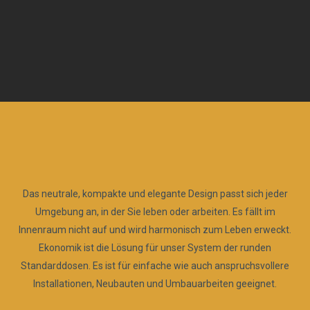
Das neutrale, kompakte und elegante Design passt sich jeder
Umgebung an, in der Sie leben oder arbeiten. Es fällt im
Innenraum nicht auf und wird harmonisch zum Leben erweckt.
Ekonomik ist die Lösung für unser System der runden
Standarddosen. Es ist für einfache wie auch anspruchsvollere
Installationen, Neubauten und Umbauarbeiten geeignet.