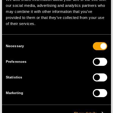
Integration in moderne Ambiente und Designer
our social media, advertising and analytics partners who
Interieurs.
may combine it with other information that you’ve
Schalter, Steckdosen, dekorative Rahmen und
provided to them or that they’ve collected from your use
andere Funktionselemente in Anthrazit passen
of their services.
sehr gut zu den geraden Linien der Familie Line,
den abgerundeten Kanten der dekorativen
Consent
Rahmen Soft und den natürlichen Materialien der
Necessary
Selection
Rahmen Pure.
Preferences
Statistics
Marketing