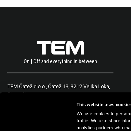
On | Off and everything in between
TEM Čatež d.o.o.,
Čatež 13, 8212 Velika Loka,
Slovenija
tel:
+386 7 348 99 00
|
mail:
info@tem.si
This website uses cookie
We use cookies to personal
traffic. We also share info
analytics partners who may