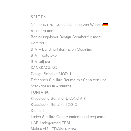
SEITEN
UFSNETZ
ÜBER UNS
KONTAKT
DE
3D-Lampe zur Kennzeichnung von Wohn- und
Arbeitsräumen
Berührungsloser Design Schalter für mehr
Komfort
BIM – Building Information Modeling
BIM – datoteke
BIM-prijava
DANKSAGUNG
Design Schalter MODUL
Erfrischen Sie Ihre Räume mit Schaltern und
Steckdosen in Anthrazit
FONTANA
Klassische Schalter EKONOMIK
Klassische Schalter LOGIQ
Kontakt
Laden Sie Ihre Geräte einfach und bequem mit
USB-Ladegeräten TEM
Mobile 2M LED-Notleuchte