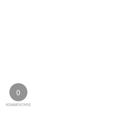
KTE
NEUHEITEN
UNTERSTÜTZUNG
BIM
VERKA
0
KOMMENTARE