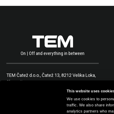
On | Off and everything in between
TEM Čatež d.o.o.,
Čatež 13, 8212 Velika Loka,
Slovenija
tel:
+386 7 348 99 00
|
mail:
info@tem.si
This website uses cookie
We use cookies to personal
traffic. We also share info
analytics partners who may