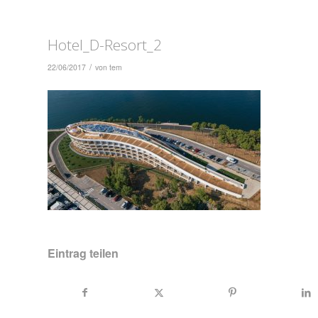
Hotel_D-Resort_2
/
22/06/2017
von
tem
Eintrag teilen