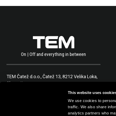
On | Off and everything in between
TEM Čatež d.o.o.,
Čatež 13, 8212 Velika Loka,
Slovenija
tel:
+386 7 348 99 00
|
mail:
info@tem.si
This website uses cookie
We use cookies to personal
traffic. We also share info
analytics partners who may