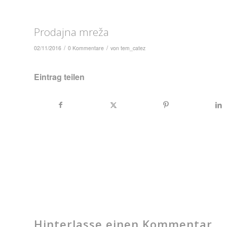
Prodajna mreža
/
/
02/11/2016
0 Kommentare
von
tem_catez
Eintrag teilen
Hinterlasse einen Kommentar