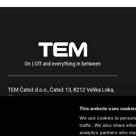
On | Off and everything in between
TEM Čatež d.o.o.,
Čatež 13, 8212 Velika Loka,
Slovenija
tel:
+386 7 348 99 00
|
mail:
info@tem.si
This website uses cookie
We use cookies to personal
traffic. We also share info
analytics partners who may