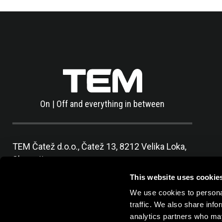
On | Off and everything in between
TEM Čatež d.o.o.,
Čatež 13, 8212 Velika Loka,
Slovenija
tel:
+386 7 348 99 00
|
mail:
info@tem.si
This website uses cookie
We use cookies to personal
traffic. We also share info
analytics partners who may