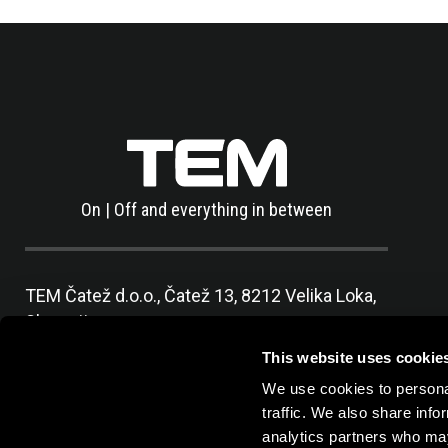
On | Off and everything in between
TEM Čatež d.o.o.,
Čatež 13, 8212 Velika Loka,
Slovenija
tel:
+386 7 348 99 00
|
mail:
info@tem.si
This website uses cookie
We use cookies to personal
traffic. We also share info
analytics partners who may