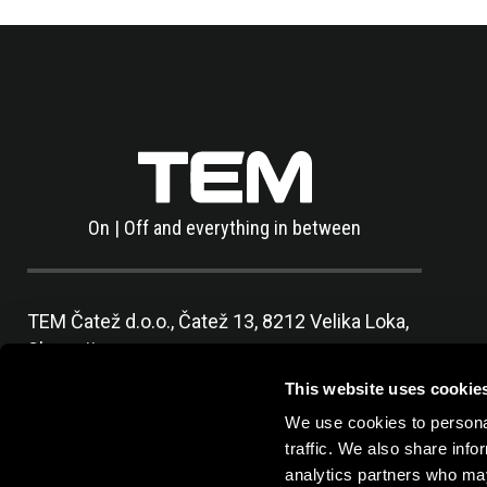
On | Off and everything in between
TEM Čatež d.o.o.,
Čatež 13, 8212 Velika Loka,
Slovenija
tel:
+386 7 348 99 00
|
mail:
info@tem.si
This website uses cookie
We use cookies to personal
traffic. We also share info
analytics partners who may