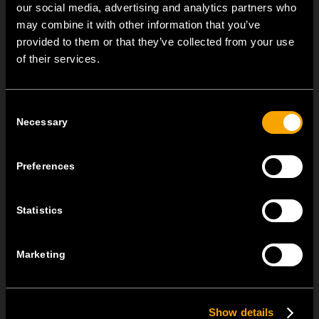
our social media, advertising and analytics partners who
SONSTIGE TEM-NEUIGKEITEN
may combine it with other information that you’ve
provided to them or that they’ve collected from your use
NEW: EM8A and EM8B Control Units
of their services.
August 05
We are pleased to introduce two new control units to our
Consent
product range: EM8A...
Necessary
Selection
EDGE – Premium Design on the MODUL Universal Platform
Preferences
Juli 22
MODUL EDGE combines award-winning design with the
Statistics
practicality of the universal...
MODUL EDGE – Design Line for Modular and Toggle Pin
Marketing
Switches
Juni 23
Show details
MODUL EDGE combines awarded design with complete